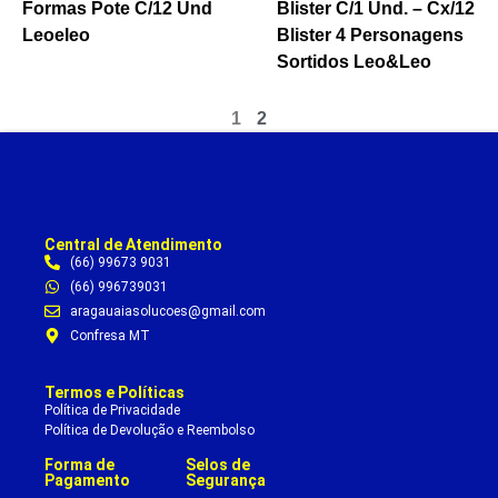
Formas Pote C/12 Und
Blister C/1 Und. – Cx/12
Leoeleo
Blister 4 Personagens
Sortidos Leo&Leo
1
2
Central de Atendimento
(66) 99673 9031
(66) 996739031
aragauaiasolucoes@gmail.com
Confresa MT
Termos e Políticas
Política de Privacidade
Política de Devolução e Reembolso
Forma de
Selos de
Pagamento
Segurança