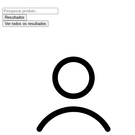
Ir
para
Pesquisar
o
...
Resultados
conteúdo
Ver todos os resultados