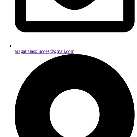
aragauaiasolucoes@gmail.com