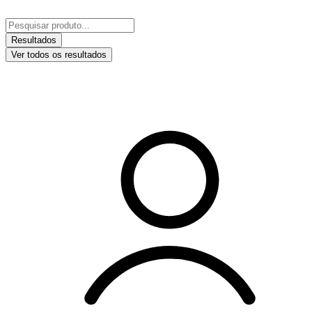
Ir
para
Pesquisar
o
...
Resultados
conteúdo
Ver todos os resultados