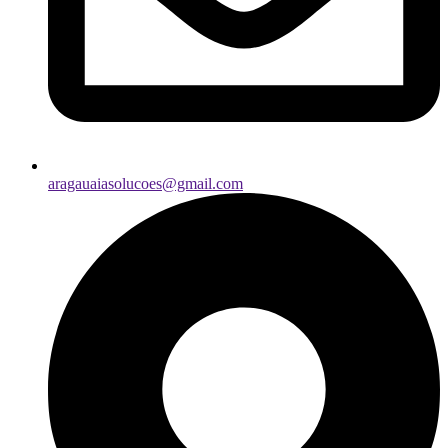
aragauaiasolucoes@gmail.com