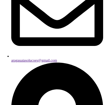
aragauaiasolucoes@gmail.com