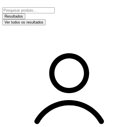
Ir
para
Pesquisar
o
...
Resultados
conteúdo
Ver todos os resultados