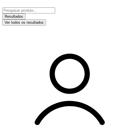
Ir
para
Pesquisar
o
...
Resultados
conteúdo
Ver todos os resultados