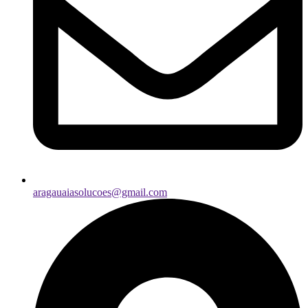
aragauaiasolucoes@gmail.com