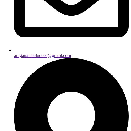
aragauaiasolucoes@gmail.com