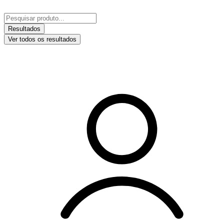
Ir
para
Pesquisar
o
...
Resultados
conteúdo
Ver todos os resultados