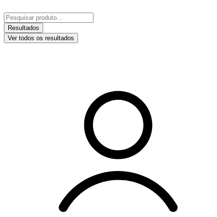
Ir
para
Pesquisar
o
...
Resultados
conteúdo
Ver todos os resultados