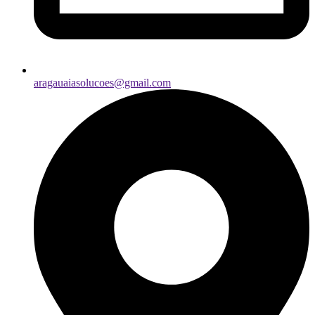
aragauaiasolucoes@gmail.com