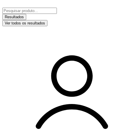
Ir
para
Pesquisar
o
...
Resultados
conteúdo
Ver todos os resultados