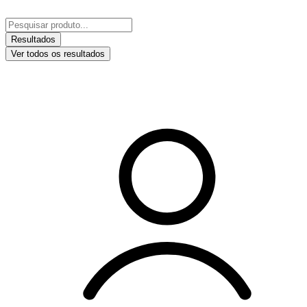
Ir
para
Pesquisar
o
...
Resultados
conteúdo
Ver todos os resultados