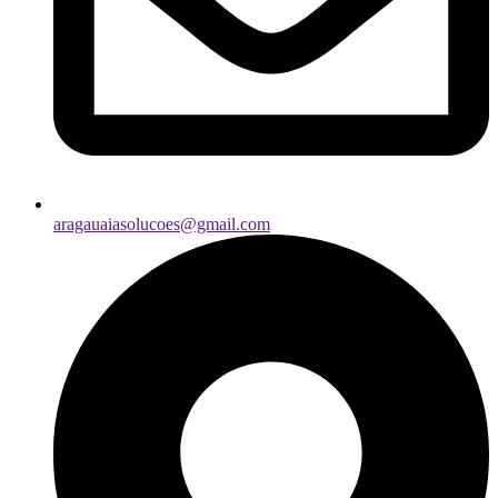
aragauaiasolucoes@gmail.com