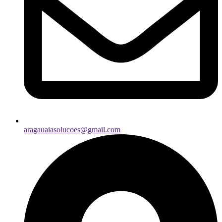
aragauaiasolucoes@gmail.com