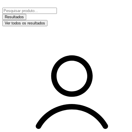
Ir
para
Pesquisar
o
...
Resultados
conteúdo
Ver todos os resultados