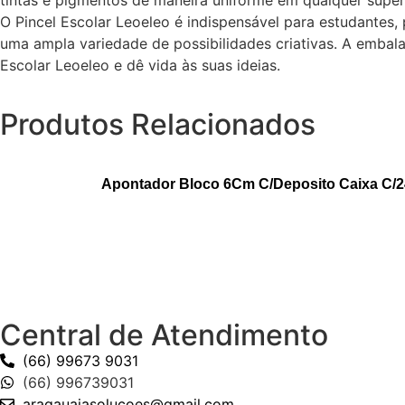
tintas e pigmentos de maneira uniforme em qualquer superf
O Pincel Escolar Leoeleo é indispensável para estudantes, p
uma ampla variedade de possibilidades criativas. A embal
Escolar Leoeleo e dê vida às suas ideias.
Produtos Relacionados
Apontador Bloco 6Cm C/Deposito Caixa C/24
Central de Atendimento
(66) 99673 9031
(66) 996739031
aragauaiasolucoes@gmail.com