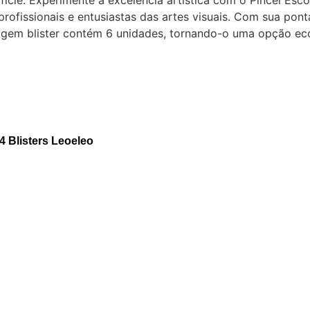
ície. Experimente a excelência artística com o Pincel Esco
rofissionais e entusiastas das artes visuais. Com sua ponta
agem blister contém 6 unidades, tornando-o uma opção econ
 Blisters Leoeleo