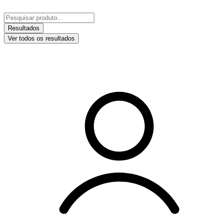
Ir
para
Pesquisar
o
...
Resultados
conteúdo
Ver todos os resultados