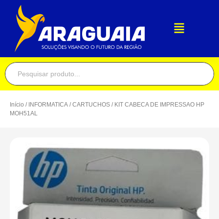
Início
/
INFORMATICA
/
CARTUCHOS
/ KIT CABECA DE IMPRESSAO HP
MOH51AL