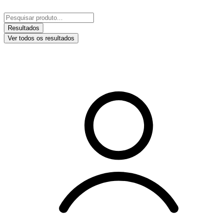
Ir
para
Pesquisar
o
...
Resultados
conteúdo
Ver todos os resultados