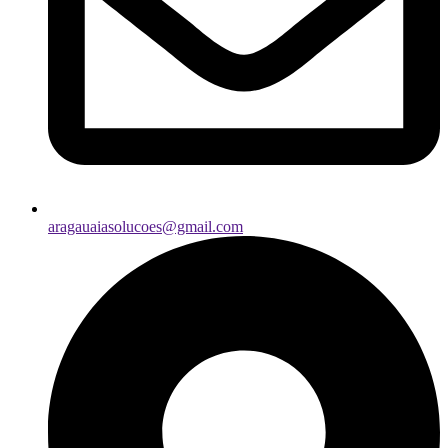
aragauaiasolucoes@gmail.com