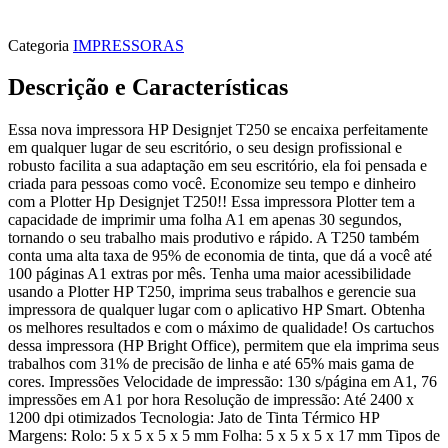
Categoria
IMPRESSORAS
Descrição e Características
Essa nova impressora HP Designjet T250 se encaixa perfeitamente
em qualquer lugar de seu escritório, o seu design profissional e
robusto facilita a sua adaptação em seu escritório, ela foi pensada e
criada para pessoas como você. Economize seu tempo e dinheiro
com a Plotter Hp Designjet T250!! Essa impressora Plotter tem a
capacidade de imprimir uma folha A1 em apenas 30 segundos,
tornando o seu trabalho mais produtivo e rápido. A T250 também
conta uma alta taxa de 95% de economia de tinta, que dá a você até
100 páginas A1 extras por mês. Tenha uma maior acessibilidade
usando a Plotter HP T250, imprima seus trabalhos e gerencie sua
impressora de qualquer lugar com o aplicativo HP Smart. Obtenha
os melhores resultados e com o máximo de qualidade! Os cartuchos
dessa impressora (HP Bright Office), permitem que ela imprima seus
trabalhos com 31% de precisão de linha e até 65% mais gama de
cores. Impressões Velocidade de impressão: 130 s/página em A1, 76
impressões em A1 por hora Resolução de impressão: Até 2400 x
1200 dpi otimizados Tecnologia: Jato de Tinta Térmico HP
Margens: Rolo: 5 x 5 x 5 x 5 mm Folha: 5 x 5 x 5 x 17 mm Tipos de