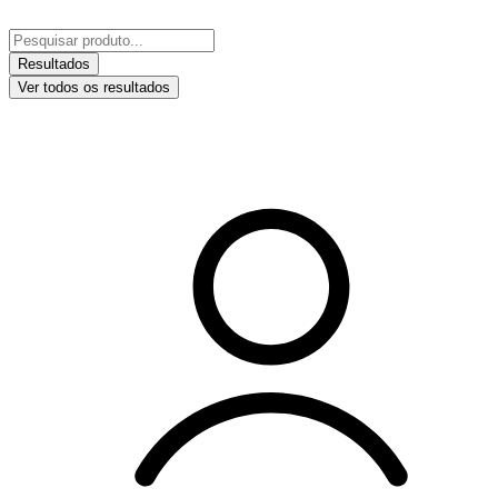
Ir
para
Pesquisar
o
...
Resultados
conteúdo
Ver todos os resultados