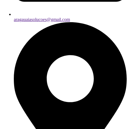
aragauaiasolucoes@gmail.com