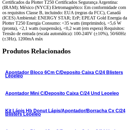
Certificados da Plotter T250 Certificados Segurança Argentina:
(IRAM); México (NYCE) Eletromagnético: Em conformidade com
os requisitos Classe B, incluindo: EUA (regras da FCC), Canadá
(ICES) Ambiental: ENERGY STAR; ErP; EPEAT Gold Energia da
Plotter T250 Energia Consumo: <35 watts (imprimindo), <5,6 W
(pronta), <2,1 watts (suspensão), <0,2 watt (em espera) Requisitos:
Tensão de entrada (escala automática): 100-240V (±10%), 50/60Hz
(±3Hz), 1200mA máx
Produtos Relacionados
Apontador Bloco 6Cm C/Deposito Caixa C/24 Blisters
Leoeleo
Apontador Mini C/Deposito Caixa C/24 Und Leoeleo
Kit Lápis Hb Donut Lápis/Apontador/Borracha Cx C/24
Blisters Leoeleo