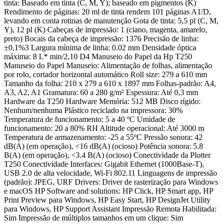
tinta: Baseado em tinta (C, M, Y); baseado em pigmentos (K)
Rendimento de páginas: 20 ml de tinta rendem 101 páginas A1/D,
levando em conta rotinas de manutenção Gota de tinta: 5,5 pl (C, M,
Y), 12 pl (K) Cabeças de impressão: 1 (ciano, magenta, amarelo,
preto) Bocais da cabeça de impressão: 1376 Precisão de linha:
±0,1%3 Largura mínima de linha: 0.02 mm Densidade óptica
máxima: 8 L* min/2,10 D4 Manuseio do Papel da Hp T250
Manuseio do Papel Manuseio: Alimentação de folhas, alimentação
por rolo, cortador horizontal automático Roll size: 279 a 610 mm
Tamanho da folha: 210 x 279 a 610 x 1897 mm Folhas-padrão: A4,
A3, A2, A1 Gramatura: 60 a 280 g/m² Espessura: Até 0,3 mm
Hardware da T250 Hardware Memória: 512 MB Disco rígido:
Nenhum/nenhuma Plástico reciclado na impressora: 30%
Temperatura de funcionamento: 5 a 40 ºC Umidade de
funcionamento: 20 a 80% RH Altitude operacional: Até 3000 m
Temperatura de armazenamento: -25 a 55ºC Pressão sonora: 42
dB(A) (em operação), <16 dB(A) (ocioso) Potência sonora: 5.8
B(A) (em operação), <3.4 B(A) (ocioso) Conectividade da Plotter
T250 Conectividade Interfaces: Gigabit Ethernet (1000Base-T),
USB 2.0 de alta velocidade, Wi-Fi 802.11 Linguagens de impressão
(padrão): JPEG, URF Drivers: Driver de rasterização para Windows
e macOS HP Software and solutions: HP Click, HP Smart app, HP
Print Preview para Windows, HP Easy Start, HP DesignJet Utility
para Windows, HP Support Assistant Impressão Remota Habilitada:
Sim Impressão de múltiplos tamanhos em um clique: Sim