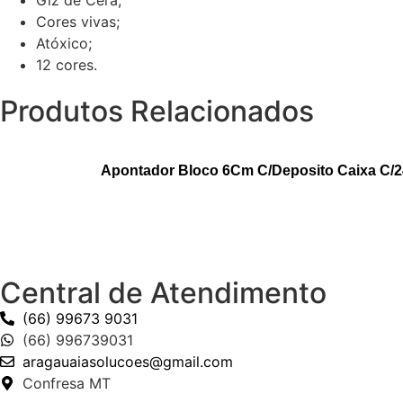
Giz de Cera;
Cores vivas;
Atóxico;
12 cores.
Produtos Relacionados
Apontador Bloco 6Cm C/Deposito Caixa C/24
Central de Atendimento
(66) 99673 9031
(66) 996739031
aragauaiasolucoes@gmail.com
Confresa MT