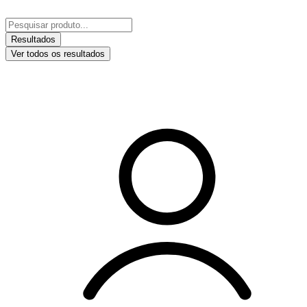
Ir
para
Pesquisar
o
...
Resultados
conteúdo
Ver todos os resultados