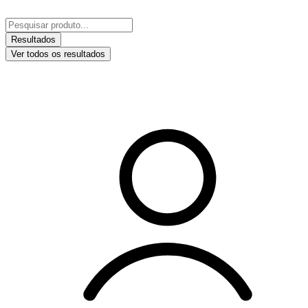
Ir
para
Pesquisar
o
...
Resultados
conteúdo
Ver todos os resultados