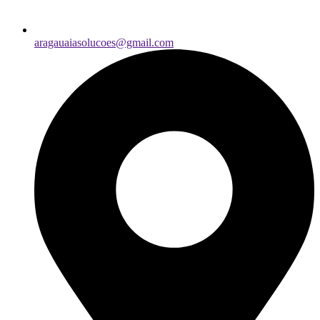
aragauaiasolucoes@gmail.com