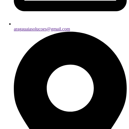
aragauaiasolucoes@gmail.com