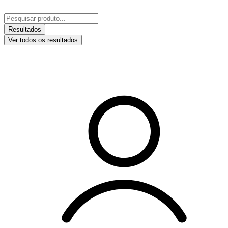
Ir
para
Pesquisar
o
...
Resultados
conteúdo
Ver todos os resultados