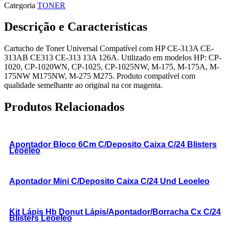
Categoria
TONER
Descrição e Características
Cartucho de Toner Universal Compatível com HP CE-313A CE-
313AB CE313 CE-313 13A 126A. Utilizado em modelos HP: CP-
1020, CP-1020WN, CP-1025, CP-1025NW, M-175, M-175A, M-
175NW M175NW, M-275 M275. Produto compatível com
qualidade semelhante ao original na cor magenta.
Produtos Relacionados
Apontador Bloco 6Cm C/Deposito Caixa C/24 Blisters
Leoeleo
Apontador Mini C/Deposito Caixa C/24 Und Leoeleo
Kit Lápis Hb Donut Lápis/Apontador/Borracha Cx C/24
Blisters Leoeleo