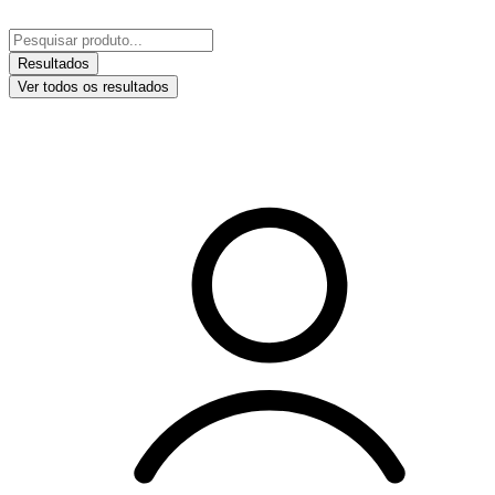
Ir
para
Pesquisar
o
...
Resultados
conteúdo
Ver todos os resultados