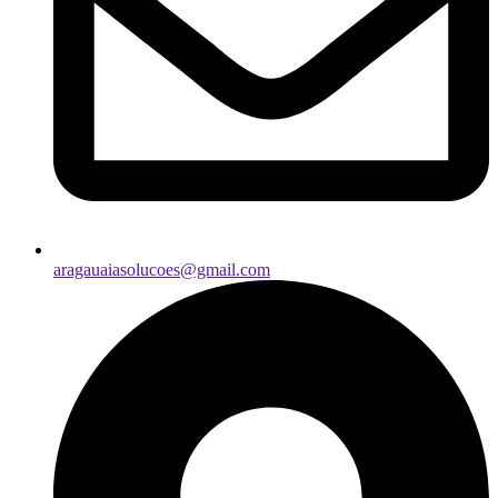
aragauaiasolucoes@gmail.com