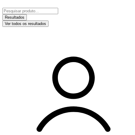
Ir
para
Pesquisar
o
...
Resultados
conteúdo
Ver todos os resultados