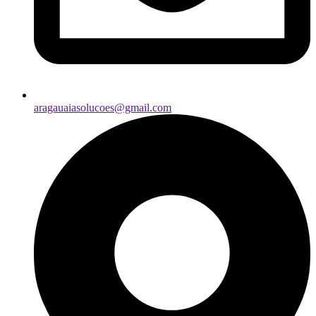
aragauaiasolucoes@gmail.com