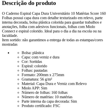
Descrição do produto
O Caderno Espiral Capa Dura Universitário 10 Matérias Score 160
Folhas possui capa dura com detalhe texturizado em relevo, parte
interna decorada, bolsa plástica colorida para guardar trabalhos e
anotações, folha com adesivos funcionais, folhas com Miolo
Connect e espiral colorido. Ideal para o dia a dia na escola ou na
faculdade.
Item sortido: não garantimos a entrega de todas as estampas/cores
mostradas
Bolsa:
plástica
Capa:
com verniz e dura
Cor:
Sortidas
Espiral:
colorido
Folhas:
pautadas
Formato:
200mm x 275mm
Gramatura:
56 g/m²
Material:
Capa Dura e Verniz com Relevo
Miolo APP:
Sim
Número de folhas:
160 folhas
Número de matérias:
10 matérias
Parte interna da capa decorada:
Sim
Produto certificado:
FSC