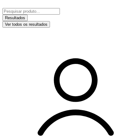
Ir
para
Pesquisar
o
...
Resultados
conteúdo
Ver todos os resultados