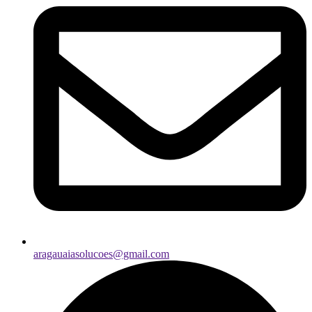
aragauaiasolucoes@gmail.com