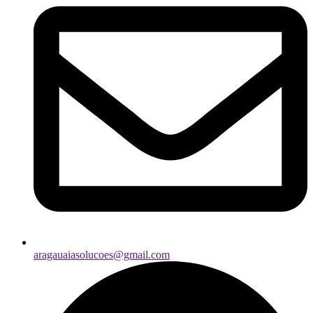
aragauaiasolucoes@gmail.com