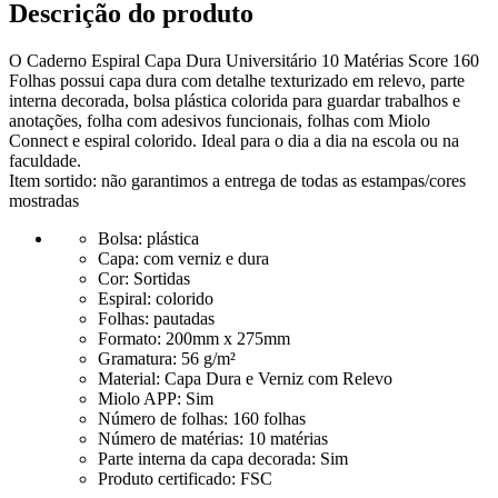
Descrição do produto
O Caderno Espiral Capa Dura Universitário 10 Matérias Score 160
Folhas possui capa dura com detalhe texturizado em relevo, parte
interna decorada, bolsa plástica colorida para guardar trabalhos e
anotações, folha com adesivos funcionais, folhas com Miolo
Connect e espiral colorido. Ideal para o dia a dia na escola ou na
faculdade.
Item sortido: não garantimos a entrega de todas as estampas/cores
mostradas
Bolsa:
plástica
Capa:
com verniz e dura
Cor:
Sortidas
Espiral:
colorido
Folhas:
pautadas
Formato:
200mm x 275mm
Gramatura:
56 g/m²
Material:
Capa Dura e Verniz com Relevo
Miolo APP:
Sim
Número de folhas:
160 folhas
Número de matérias:
10 matérias
Parte interna da capa decorada:
Sim
Produto certificado:
FSC