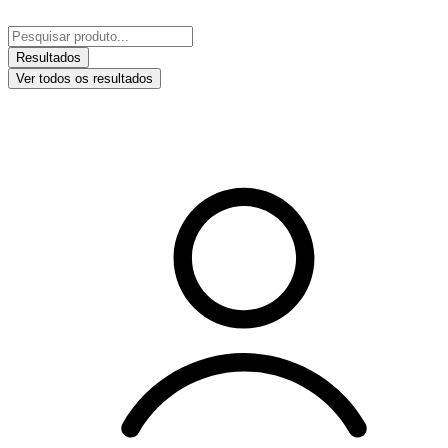
Ir
para
Pesquisar
o
...
Resultados
conteúdo
Ver todos os resultados