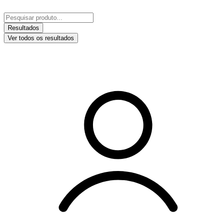
Ir
para
Pesquisar
o
...
Resultados
conteúdo
Ver todos os resultados