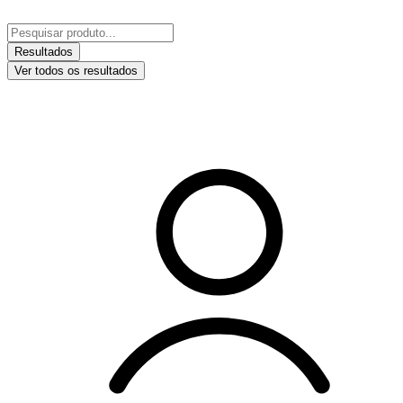
Ir
para
Pesquisar
o
...
Resultados
conteúdo
Ver todos os resultados