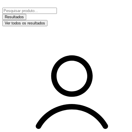
Ir
para
Pesquisar
o
...
Resultados
conteúdo
Ver todos os resultados