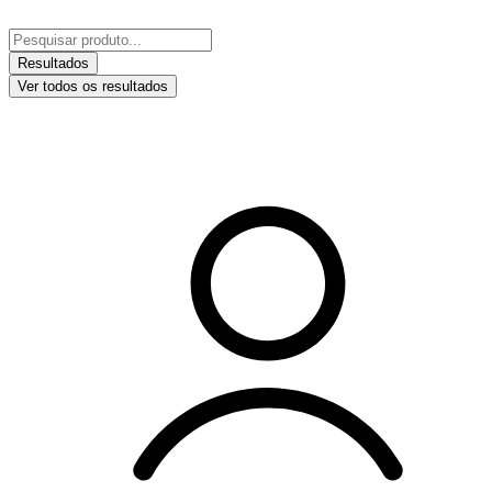
Ir
para
Pesquisar
o
...
Resultados
conteúdo
Ver todos os resultados