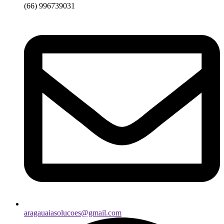
(66) 996739031
aragauaiasolucoes@gmail.com