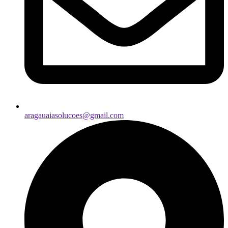
aragauaiasolucoes@gmail.com