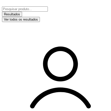
Ir
para
Pesquisar
o
...
Resultados
conteúdo
Ver todos os resultados