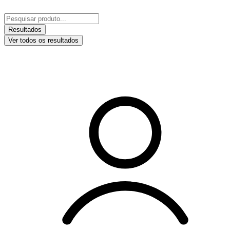
Ir
para
Pesquisar
o
...
Resultados
conteúdo
Ver todos os resultados