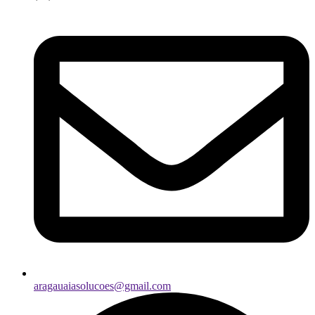
aragauaiasolucoes@gmail.com