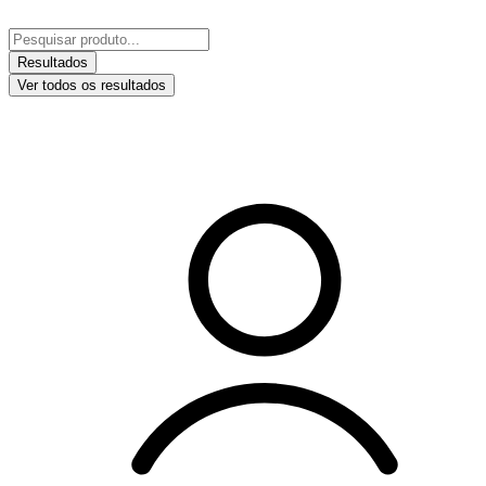
Ir
para
Pesquisar
o
...
Resultados
conteúdo
Ver todos os resultados