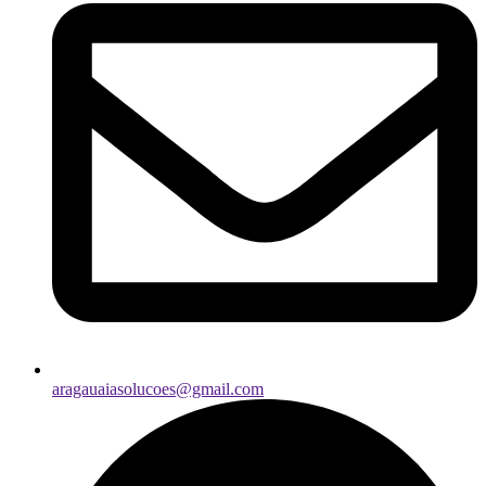
aragauaiasolucoes@gmail.com