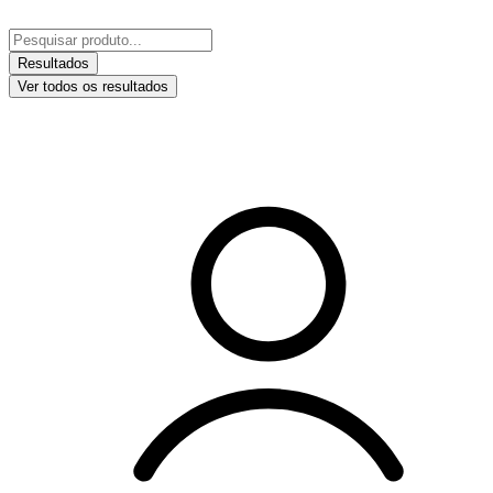
Ir
para
Pesquisar
o
...
Resultados
conteúdo
Ver todos os resultados