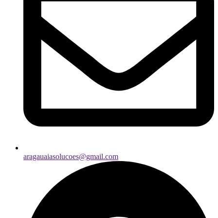
aragauaiasolucoes@gmail.com